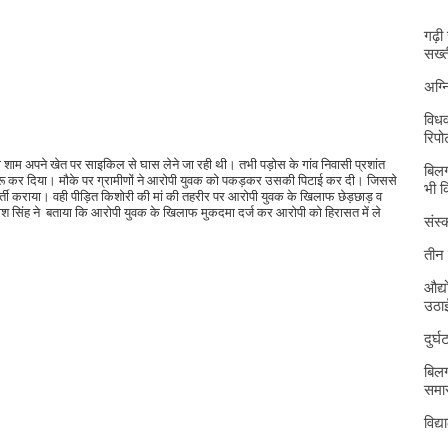
गढ़ी
सख्त
अग्
विधव
रिपोर
शाम अपने खेत पर साइकिल से घास लेने जा रही थी। तभी पड़ोस के गांव निवासी प्रशांत
बिलग
ुरू कर दिया। मौके पर ग्रामीणों ने आरोपी युवक को पकड़कर उसकी पिटाई कर दी। जिससे
भी 
र्ती कराया। वही पीड़ित किशोरी की मां की तहरीर पर आरोपी युवक के खिलाफ छेड़छाड़ व
ाश सिंह ने बताया कि आरोपी युवक के खिलाफ मुकदमा दर्ज कर आरोपी को हिरासत में ले
संस्क
तीन 
औद्य
उठा
दुर्
बिलग
समार
विद्