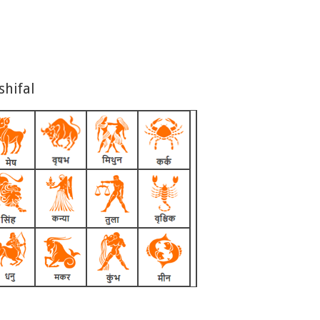
shifal