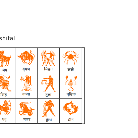
shifal