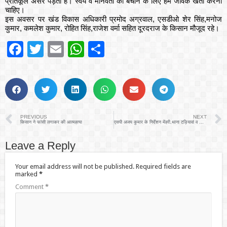
प्रतिकूल असर पड़ता है। स्वयं व मानवता को बचाने के लिए हमें जैविक खेती करनी
चाहिए।
इस अवसर पर खंड विकास अधिकारी प्रमोद अग्रवाल, एसडीओ शेर सिंह,मनोज
कुमार, कमलेश कुमार, रोहित सिंह,राजेश वर्मा सहित दूरदराज के किसान मौजूद रहे।
Facebook
Twitter
Email
WhatsApp
Share
PREVIOUS
NEXT
किसान ने फांसी लगाकर की आत्महत्या
एसपी अजय कुमार के निर्देशन मेंहरी,थाना टड़ियावां व थाना बेनीगंज की संयुक्त कार्यवाही बनी बेमिशाल
Leave a Reply
Your email address will not be published.
Required fields are
marked
*
Comment
*