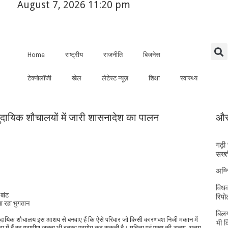
August 7, 2026 11:20 pm
Home
राष्ट्रीय
राजनीति
बिजनेस
टेक्नोलॉजी
खेल
लेटेस्ट न्यूज़
शिक्षा
स्वास्थ्य
ुदायिक शौचालयों में जारी शासनादेश का पालन
और 
गढ़ी
सख्त
अग्
विधव
बांट
रिपोर
जा रहा भुगतान
बिलग
सामुदायिक शौचालय इस आशय से बनवाए हैं कि ऐसे परिवार जो किसी कारणवश निजी मकान में
भी 
के रूप में हैं वह ग्रामीण जनता भी इनका प्रयोग कर सकती है। महिला एवं पुरुष की अलग-अलग