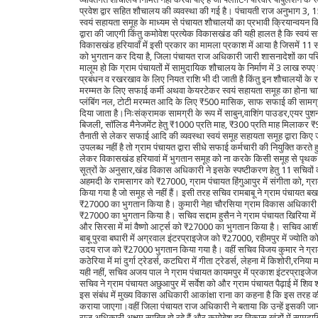
प्रवेश द्वार सहित शौचालय की व्यवस्था की गई है। पंचायती राज अनुभाग 3, 1
स्वयं सहायता समूह के माध्यम से पंचायत शौचालयों का प्रभावी क्रियान्वयन
द्वारा की जाएगी किंतु कमोवेश प्रत्येक विकासखंड की यही हालत है कि स्वयं 
विकासखंड हरियावाँ में इसी प्रकार का मामला प्रकाश में आया है जिसमें 11
को भुगतान कर दिया है, जिला पंचायत राज अधिकारी जारी शासनादेशों का परिप
मालूम हो कि ग्राम पंचायतों में सामुदायिक शौचालय के निर्माण में 3 लाख 
प्रबंधन व रखरखाव के लिए नियत राशि भी दी जाती है किंतु इन शौचालयों के
मरम्मत के लिए सफाई कर्मी अथवा केयरटेकर स्वयं सहायता समूह का होना चा
प्लंबिंग नल, टोटी मरम्मत आदि के लिए ₹500 मासिक, साफ सफाई की सामग्री झा
दिया जाता है।निःसंक्रामक सामग्री के रूप में साबुन,वाशिंग पाउडर,एयर पुशनर,ह
बिजली, सॉलिड मैनेजमेंट हेतु ₹1000 प्रति माह, ₹300 प्रति माह मिलाकर 
तैनाती से लेकर सफाई आदि की व्यवस्था स्वयं समूह सहायता समूह द्वारा किए 
उपलब्ध नहीं है तो ग्राम पंचायत द्वारा सीधे सफाई कर्मचारी की नियुक्ति कर
लेकर विकासखंड हरियावां में भुगतान समूह को ना करके किसी समूह से पृथक 
सूत्रों के अनुसार,खंड विकास अधिकारी ने इसके स्पष्टीकरण हेतु 11 सचिवो
अहमदी के रामसागर को ₹27000, ग्राम पंचायत हिंगुआपुर में संगीता को, ग्राम प
किया गया है जो समूह से नहीं हैं। इसी तरह सचिव रामबाबू ने ग्राम पंचायत बखरी
₹27000 का भुगतान किया है। कुमारी नेहा चौरसिया ग्राम विकास अधिकारी ने ग्
₹27000 का भुगतान किया है। सचिव सद्दाम हुसैन ने ग्राम पंचायत खिरिया में 
और सिरसा में मां वैष्णो आर्ट्स को ₹27000 का भुगतान किया है। सचिव आशी
बाबू पुरवा बघारी में अग्रवाल इंटरप्राइजेज को ₹27000, रहीमपुर में ज्योत
उदय राज को ₹27000 भुगतान किया गया है। वहीं सचिव विजय कुमार ने ग्राम 
कठेरिया में मां दुर्गा ट्रेडर्स, कटघिरा में गीता ट्रेडर्स, लेहना में किशोरी
यही नहीं, सचिव अजय पाल ने ग्राम पंचायत कायमपुर में प्रकाश इंटरप्राइज
सचिव ने ग्राम पंचायत अछुआपुर में सर्वेश को और ग्राम पंचायत पैढ़ाई में
इस संबंध में मुख्य विकास अधिकारी आकांक्षा राना का कहना है कि इस तरह 
कराया जाएगा।वहीं जिला पंचायत राज अधिकारी ने बताया कि उन्हें इसकी जानक
राज अधिकारी अक्षम साबित हो रहे हैं और कमोबेश हर विकास खंडों में सा