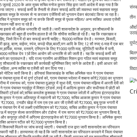
5 जुलाई 2020 के अपर मुख्य सचिव मनोज कुमार सिंह द्वारा जारी आदेश में कहा गया है कि
संस्क
 किया जाएगा। सफाई कर्मी के तैनाती से लेकर सफाई आदि की व्यवस्था स्वयं सहायता समूह
सहायता समूह के माध्यम से ना कराकर एजेंसियों को भुगतान देकर बंदरबांट किया जा रहा है।
तीन 
 सचिव ने भुगतान समूह को ना करके किसी समूह से पृथक महिला/ अन्य व्यक्ति/ अथवा एजेंसी
ालन नहीं करा पा रहे हैं।
औद्य
रुपए या इससे भी अधिक धनराशि दी जाती है।जारी शासनादेश के अनुसार, इन शौचालयों के
उठा
 रखरखाव की बहुत ही दयनीय हालत है जो कि शोपीस साबित हो रहे हैं। यह कि रखरखाव व
हिए, जिसे दिन में दो बार सफाई करनी चाहिए। ₹6000 मासिक देय है। मरम्मत ,बिजली,
दुर्
ड़ू, ब्रश, वाईपर, स्पंज, कपड़े पोंछा,बाल्टी,मग आदि के लिए 12 सौ रुपए 6 माह में एक बार
ार्पिक, मास्क, दस्ताने, एस्प्रिन के लिए ₹1000 प्रति माह, यूटिलिटी चार्जेस में पानी,
बिलग
₹9000 मासिक देय 15वें वित्त आयोग की धनराशि से की जाती है। यह कि सफाई कर्मी की
समार
जाने का प्रावधान है। यदि राज्य ग्रामीण आजीविका मिशन द्वारा गठित स्वयं सहायता समूह
ते हुए शौचालयों के रखरखाव की कार्यवाही सुनिश्चित किए जाने के आदेश हैं। इसी आधार को
विद्
महिला ,अन्य व्यक्ति या एजेंसी को कर दिया गया।
ं को नोटिस जारी किया है। हरियावां विकासखंड के सचिव अभिषेक पाल ने ग्राम पंचायत
ंचायत मुरवा में मां दुर्गा ट्रेडर्स को, ग्राम पंचायत भदेवरा में शबाना को₹27000 का भुगतान
या में रामनाथ को, ग्राम पंचायत दुल्हापुर में सुधा देवी, ग्राम पंचायत मझिया में आरती देवी को
राम पंचायत गदाईपुर में मिश्रा ट्रेडर्स ,मरई में आदित्य कुमार और सधीनावा में छोटी को
Cr
तिवारी ट्रेडर्स को,सचिव कमलेश कुशवाहा ने ग्राम पंचायत जरेली में अग्रिमा इंटरप्राइजेज
ष कुमार ने ग्राम अलियापुर में महारानी को ₹27000, सचिव आकाश कुमार ने ग्राम पंचायत
ि को ₹27000, टनडौर खेड़ा में राम एस एस आर जी एजेंसी को ₹27000, बाबू पूरक भगारी में
पंचायत पेंग में मां लक्ष्मी एसोसिएशन को ₹27000, सचिव अजीत कुमार ने ग्राम पंचायत
,रनिया मऊ में सद्गुरु सेल्स कारपोरेशन और टंडोना में राम सागर को ₹27000 का भुगतान किया है,
ेज और कपूरपुर लोधी में अग्रिमा इंटरप्राइजेज को ₹27000 भुगतान किया है। अभिषेक कुमार
 शिव शक्ति आयरन स्टील को ₹27000 भुगतान किया है।
की शिकायतें मिलने पर जांच कराई जाएगी। पंचायती राज द्वारा जारी शासनादेश का परिपालन
ारी नहीं है। हास्यास्पद तो यह है कि जारी शासनादेश का परिपालन करवाने में जिला पंचायत
मुदायिक शौचालय की स्थिति दयनीय होती जा रही है।किसी आमजन को इन सामुदायिक शौचालयों