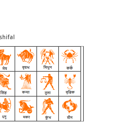
shifal