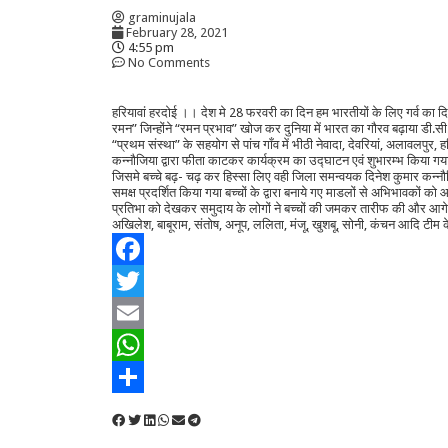
graminujala
February 28, 2021
4:55 pm
No Comments
हरियावां हरदोई ।। देश मे 28 फरवरी का दिन हम भारतीयों के लिए गर्व का दिन है
रमन” जिन्होंने “रमन प्रभाव” खोज कर दुनिया में भारत का गौरव बढ़ाया डी.सी.एम
“प्रथम संस्था” के सहयोग से पांच गाँव में भीठी नेवादा, देवरियां, अलावलपुर,
कन्नौजिया द्वारा फीता काटकर कार्यक्रम का उद्घाटन एवं शुभारम्भ किया ग
जिसमे बच्चे बढ़- चढ़ कर हिस्सा लिए वही जिला समन्वयक दिनेश कुमार कन्नौजि
समक्ष प्रदर्शित किया गया बच्चों के द्वारा बनाये गए माडलों से अभिभावकों 
प्रतिभा को देखकर समुदाय के लोगों ने बच्चों की जमकर तारीफ की और आगे 
अखिलेश, बाबूराम, संतोष, अनूप, ललिता, मंजू, खुशबू, सोनी, कंचन आदि टीम 
Facebook
Twitter
Email
WhatsApp
Share