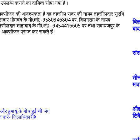
पलब्ध कराने का दायित्व सौपा गया है।
हें आक्सीजन की आवश्यकता है वह तहसील सदर की नायब तहसीलदार सुरभि
लदार भीमचंद के मो0नं0-9580346804 पर, बिलग्राम के नायब
बिल
हसीलदार शाहाबाद के मो0नं0- 9454416605 पर तथा सवायजपुर के
बाद
आक्सीजन प्राप्त कर सकते हैं।
संस्
तीन
मचा
औद्
र हुमायूं के बीच हुई थी जंग
टिक
ित करें- जिलाधिकारी