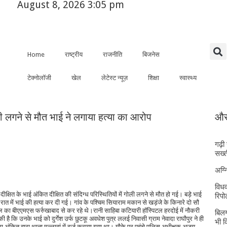
August 8, 2026 3:05 pm
Home
राष्ट्रीय
राजनीति
बिजनेस
टेक्नोलॉजी
खेल
लेटेस्ट न्यूज़
शिक्षा
स्वास्थ्य
गोली लगने से मौत भाई ने लगाया हत्या का आरोप
और 
गढ़ी
सख्त
अग्
विधव
ष दीक्षित के भाई अंकित दीक्षित की संदिग्ध परिस्थितियों में गोली लगने से मौत हो गई। बड़े भाई
रिपोर
ी रात में भाई की हत्या कर दी गई। गांव के पश्चिम सियाराम मकान से खड़ंजे के किनारे दो सौ
ाल का बीएएमएस फर्रुखाबाद से कर रहे थे।रानी साहिबा कटियारी हॉस्पिटल हरदोई में नौकरी
बिलग
की है कि उनके भाई को दुर्गेश उर्फ छुटकू अवधेश पुत्र ललई निवासी ग्राम नेवादा राघौपुर ने ही
भी 
अंकित द्वारा थाना मल्लावां में दर्ज कराया गया था। मौके पर पहुंचे पुलिस अधीक्षक अजय