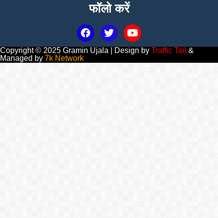
फॉलो करें
Copyright © 2025 Gramin Ujala | Design by
Traffic Tail
&
Managed by
7k Network