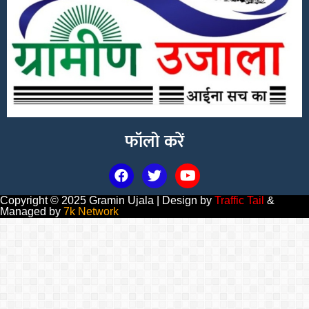
फॉलो करें
Copyright © 2025 Gramin Ujala | Design by
Traffic Tail
&
Managed by
7k Network