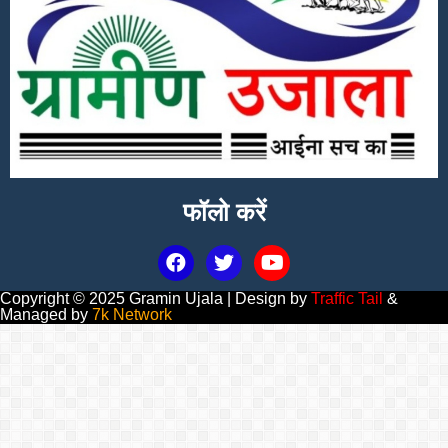
फॉलो करें
Copyright © 2025 Gramin Ujala | Design by
Traffic Tail
&
Managed by
7k Network