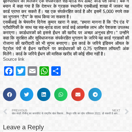
बृहस्पतिवार को मिलकर एक संपर्करहित सह-ब्रांड रूपे डेबिट कार्ड पेश किया। बैंक ने
बयान में कहा गया है कि देशभर के ग्राहक स्थानीय एसबीआई शाखा में जाकर यह
कार्ड प्राप्त कर सकते हैं। यह एक संपर्करहित कार्ड है और इसमें 5,000 रुपये तक
का भुगतान ‘‘टैप’’ के साथ किया जा सकता है।
एसबीआई के चेयरमैन दिनेश कुमार खारा ने कहा, ‘‘हमारा मानना है कि ‘टैप एंड पे’
प्रौद्योगिकी के साथ यह सह-ब्रांड वाला कार्ड कई आकर्षक लाभ और पेशकश उपलब्ध
कराएगा। कार्डधारकों को इससे ईंधन की खरीद पर अच्छा अनुभव होगा।’’ उन्होंने
कहा कि सुरक्षित और सुविधाजनक संपर्करहित भुगतान के जरिये यह कार्ड ग्राहकों की
रोजाना की खरीदारी को भी सुगम बनाएगा। इस कार्ड के जरिये इंडियन ऑयल के
पेट्रोल पंपों से ईंधन खरीदने पर कार्डधारकों को 0.75 प्रतिशत लॉयल्टी अंक
मिलेंगे। कार्ड के जरिये ईंधन की मासिक खरीद की कोई सीमा नहीं है।
Source link
Facebook
Twitter
Email
WhatsApp
Share
PREVIOUS
NEXT
खेल मंत्री रीजीजू का कारपोरेट से राष्ट्रीय खेल विकास कोष में योगदान देने का आग्रह
मिथुन राशि का प्रेम राशिफल 2021: हो सकती है आपकी लव मैरिज, मगर रखना होगा इन बातों का ख्याल
Leave a Reply