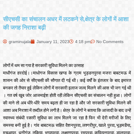
सीएचसी का संचालन अधर में लटकने से,क्षेत्र के लोगों में आशा
की जगह निराशा बढ़ी
graminujala
January 11, 2023
4:18 pm
No Comments
लोगों में थम सा गया है सरकारी सुविधा मिलने का उत्साह
माधौगंज हरदोई।।माधोगज विकास खण्ड के ग्राम भुड्डनपुरवा मजरा बाबटमऊ में
शासन की ओर से सीएचसी की सौगात दी गई थी। कई वर्षों के इंतजार के बाद इमारत
बनकर तो तैयार हुई लेकिन लोगों में सरकारी इलाज जल्द मिलने की आस भी जग गई थी
। गत वर्ष खूब जोर आजमाईश होती रही लेकिन सीएचसी का संचालन नही हुआ। लोगों
की माने तो अब धीरे-धीरे समय बढ़ता ही जा रहा है और जो सरकारी सुविधा मिलने की
आशा अब निराशा में तब्दील होने लगी है। क्षेत्र के लोगों ने बताया कि आजादी के बाद उन्हें
स्वास्थ्य संबंधी रकारी सुविधा का लाभ मिलने जा रहा है फिर भी देरी मरीजों के लिए
समस्या बनी हुई है। गांव बाबटमऊ सहित वैशनपुरवा, लश्गरीपुर, खाले पुरवा, भूड़मडैया,
मुचुआपुर, धनीगंज, तकिया, भुप्पापुरवा, लक्ष्मणपुरवा, रमपुरवा, कछियनपुरवा, डालपुरवा,