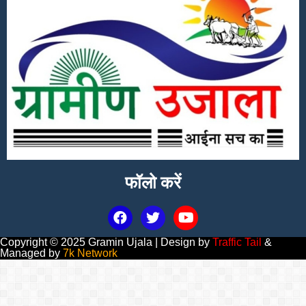
फॉलो करें
Copyright © 2025 Gramin Ujala | Design by
Traffic Tail
&
Managed by
7k Network