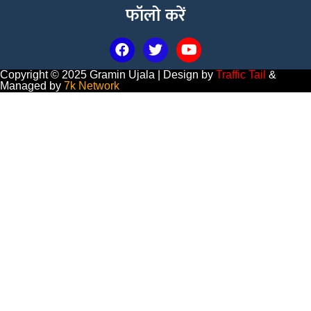
फॉलो करें
Copyright © 2025 Gramin Ujala | Design by
Traffic Tail
&
Managed by
7k Network