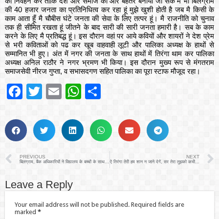
का निर्वहन करे ताकि देश और समाज को और बेहतर बनाया जा सके मै भी बिलग्राम
की 40 हजार जनता का प्रतिनिधित्व कर रहा हूं मुझे खुशी होती है जब मै किसी के
काम आता हूँ मै चौबीस घंटे जनता की सेवा के लिए तत्पर हूं। मै राजनीति को चुनाव
तक ही सीमित रखता हूं जीतने के बाद सारी की सारी जनता हमारी है। सब के काम
करने के लिए मै प्रतिबद्ध हूं। इस दौरान वहां पर आये कवियों और शायरों ने देश प्रेम
से भरी कविताओं को पढ कर खूब वाहवाही लूटी और पालिका अध्यक्ष के हाथों से
सम्मानित भी हुए। अंत में नगर की जनता के साथ हाथों में तिरंगा थाम कर पालिका
अध्यक्ष अनिल राठौर ने नगर भ्रमण भी किया। इस दौरान मुख्य रूप से मंगतराम
समाजसेवी नीरज गुप्ता, व सभासदगण सहित पालिका का पूरा स्टाफ मौजूद रहा।
Facebook
Twitter
Email
WhatsApp
Share
PREVIOUS
NEXT
बिलग्राम, बैंक अधिकारियों ने विद्यालय के बच्चों के साथ मनाया गणतंत्र दिवस
ऐ तिरंगा तेरी हम शान न जाने देगें, सर तेरा तुझको कभी हम न झुकाने देगें
Leave a Reply
Your email address will not be published.
Required fields are
marked
*