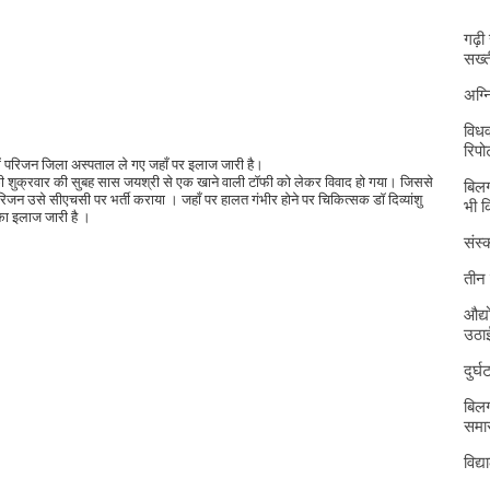
गढ़ी
सख्त
अग्
विधव
रिपोर
ें परिजन जिला अस्पताल ले गए जहाँ पर इलाज जारी है।
वर्ष की शुक्रवार की सुबह सास जयश्री से एक खाने वाली टॉफी को लेकर विवाद हो गया। जिससे
बिलग
रिजन उसे सीएचसी पर भर्ती कराया । जहाँ पर हालत गंभीर होने पर चिकित्सक डॉ दिव्यांशु
भी 
का इलाज जारी है ।
संस्क
तीन 
औद्य
उठा
दुर्
बिलग
समार
विद्