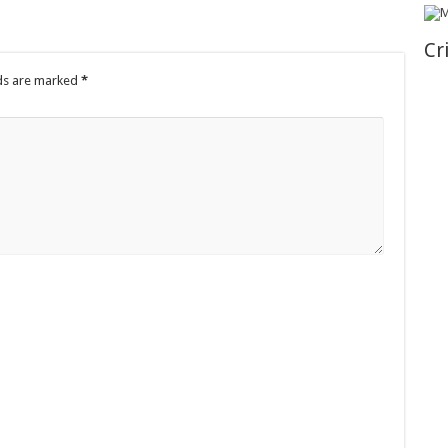
Cr
lds are marked
*