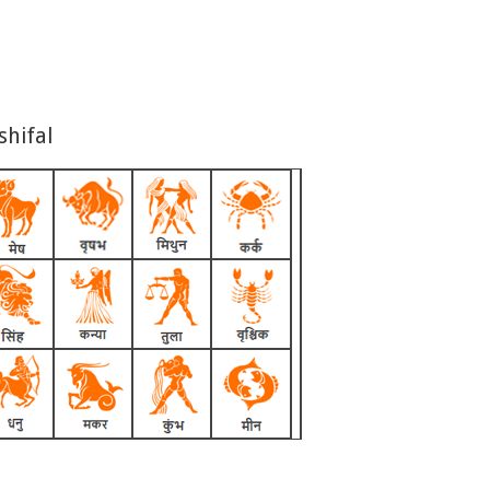
shifal