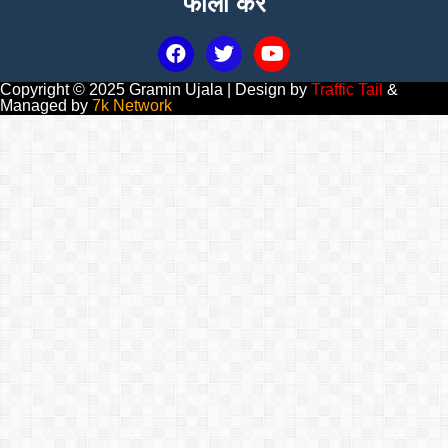
फॉलो करें
Copyright © 2025 Gramin Ujala | Design by
Traffic Tail
&
Managed by
7k Network