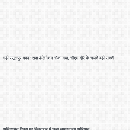
गढ़ी रसूलपुर कांड: सपा डेलिगेशन रोका गया, सीएम दौरे के चलते बढ़ी सख्ती
अग्निशमन दिवस पर बिलग्राम में चला जागरूकता अभियान