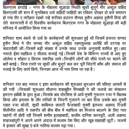
बिलग्राम हरदोई :- नगर के मोहल्ला सुल्हाडा स्थिति सूफी बुजुर्ग मीर अब्दुल वाहिद
बिलग्रामी की शान में मुनक्किद उर्स वाहिदी जाहिदी का रविवार दोपहर दो बजे समापन
हो गया पीर ए तरीक़त रहबरे राहे शरीयत हज़रत सैय्यद हुसैन अहमद हुसैनी मियां की
ज़ेरे सरपरस्ती में दो दिवसीय कार्यक्रम बिलग्राम नगर के मोहल्ला सुल्हाड़ा की बड़ी
मस्जिद में आयोजित किया गया था
शनिवार शाम 4बजे से उर्स के कार्यक्रमों की शुरुआत हुई थी जिसमें हजरत सय्यद
हुसैन मियां ने पीर सय्यद मीर अब्दुल वाहिद रहमतुल्लाह अलैहि की दरगाह पर
चादरपोशी की।जिसमें बड़ी संख्या में उनके साथ उनके अनुयायी शामिल हुए।बाद
नमाज़े ईशा महफ़िल ए मीलाद सजाई गई।जिसमें देश के विभिन्न राज्यों से आए हुए
ओलेमा व शोहरा ए किराम तशरीफ़ लाये।जिन्होंने लोगों को सीधे रास्ते पर चलने की
बातें बताई। जिस रास्ते पर सूफी और बुजुर्ग चल कर पूरी जिंदगी कौम और समाज की
भलाई के लिए कार्य किये, जिनका आज भी नाम लिया जा रहा है।
शनिवार रात बाद नमाज़ ए इशा कार्यक्रम की शुरुआत कुरआन की पवित्र आयतों से
की गयी ।जिसकी शुरुआत मौलाना शहाबुद्दीन मिस्बाही ने की जलसे का संचालन
इमरान हबीबी के द्वारा हुआ।जिसके बाद मोरसिस से आये मुफ्ती गुफरान रजा ने खिताब
किया और इस्लाम के तौर तरीकों से जिंदगी गुजारने पर बल दिया उसके बाद मुफ्ती
राहत रजा बरेली, सूफी साबिरुल कादरी फैजाबादी मुफ्ती इंतजार अहमद रिज़वी
पीलीभीत आदि ने तकरीर की बीच बीच में महफिल का मिजाज बदलने के लिए नात
ख्वांनी भी होती रही जिसमें शमीम इलाहाबादी, कलीम दानिश कानपूरी, अली अहमद
शाहजहांपुरी ने अपने अपने अंदाज़ में कलाम पेश किए और खूब वाहवाही लूटी। जलसे
मे इतवार की सुबह 9 बजे नातिया कलाम पढ़ा गया।