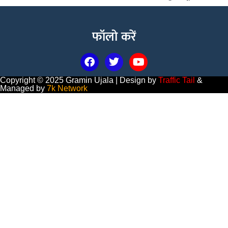
फॉलो करें
Copyright © 2025 Gramin Ujala | Design by
Traffic Tail
&
Managed by
7k Network