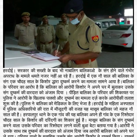
हरदोई। सरकार की सख्ती के बाद भी नाबालिग बालिकाओ के संग होने वाले गंभीर
अपराध के मामले थमते नजर नहीं आ रहे हैं। हरदोई में एक नौ साल की बालिका के
संग एक चौदह साल के किशोर द्धारा दुष्कर्म करने का मामला सामने आया है।बालिका
के परिवार का आरोप है कि बालिका को आरोपी किशोर ने अपने घर में बुलाकर उसके
संग दुष्कर्म की वारदात को अंजाम दिया । पीड़ित बालिका के परिवार की शिकायत पर
पुलिस ने आरोपी के खिलाफ पाक्सो और दुष्कर्म का मामला दर्ज़ करके आरोपीकी तलाश
शुरू की है।पुलिस ने बालिका को मेडिकल के लिए भेजा है।हरदोई के महिला अस्पताल
में पुलिस अधिकारियो की रात में मौजूदगी की वजह यह मासूम बालिका जो महज नौ
साल की है। हरपालपुर थाने के एक गांव की यह बालिका अपने ही गांव के एक रिश्तेदार
चौदह साल के किशोर की दरिंदगी का शिकार हुई है। मासूम बालिका के संग दुष्कर्म
करने वाला उसके परिवार का रिश्तेदार लगने वाली बुआ बेटा बताया गया है।आरोपी ने
उसके साथ तब दुष्कर्म की वारदात को अंजाम दिया जब आरोपी बालिका को अपने घर
ले गया। परिवार वालो के मुताबिक उसके संग आरोपी किशोर ने दुष्कर्म किया। दुष्कर्म