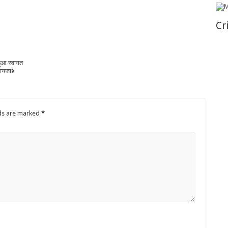
Cr
ुआ स्वागत
जायजा
lds are marked
*