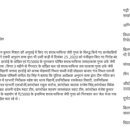
गढ़ी
सख्त
अग्
विधव
छित
रिपोर
बिलग
न कुमार मिश्रा की अगुवाई में किए गए शराब माफिया जेपी गुप्ता के विरुद्ध किये गए कार्यवाहियों
भी 
भरे एसपी अनुराग वत्स द्वारा भी उसी कड़ी में दिसंबर 25 ,2020 को पंजीकृत किए गए गिरोह बंद
ोई के वांछित एवं ₹25000 के पुरस्कार घोषित शराब माफिया जयप्रकाश गुप्ता उर्फ जेपी
संस्क
गया।विगत 3 महीने से गैंगस्टर के वांछित चल रहे शराब माफिया जय प्रकाश गुप्ता उर्फ जेपी
थाना पिहानी जनपद हरदोई को कस्बा मोहम्मदी स्थित सब्जी मंडी मोहल्ला बाजार गंज स्थित रामजी
तीन 
क्षक पश्चिमी कपिल देव सिंह ने बताया कि पुलिस अधीक्षक अनुराग वत्स द्वारा टीम गठित कर
देशन में प्रभारी निरीक्षक महेश चंद थाना पिहानी,उपनिरीक्षक रामकेवल तिवारी, उपनिरीक्षक
औद्य
 यादव प्रभारी एसओजी,कांस्टेबल राहुल सरोज, कांस्टेबल चालक राजेश सिंह,कांस्टेबल विवेक
उठा
ेबल अंजनी पांडेय स्वाट टीम, कांस्टेबल श्रवण जायसवाल स्वाट टीम, कांस्टेबल मंजेश कुमार
ेल के सहयोग से ₹25000 के इनामिया शराब माफिया जेपी गुप्ता को गिरफ्तार कर जेल भेजा गया
दुर्
ंछित चल रहे थे।
बिलग
समार
विद्