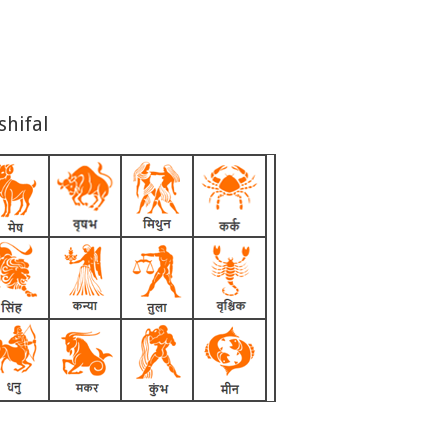
shifal