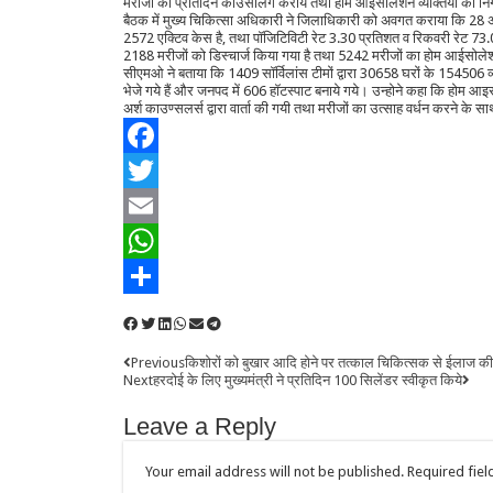
मरीजों की प्रतिदिन काउंसलिंग करायें तथा होम आईसोलेशन व्यक्तियों को नि
बैठक में मुख्य चिकित्सा अधिकारी ने जिलाधिकारी को अवगत कराया कि 28 अप
2572 एक्टिव केस है, तथा पॉजिटिविटी रेट 3.30 प्रतिशत व रिकवरी रेट
2188 मरीजों को डिस्चार्ज किया गया है तथा 5242 मरीजों का होम आईसोलेशन 
सीएमओ ने बताया कि 1409 सॉर्विलांस टीमों द्वारा 30658 घरों के 154506 व्यक
भेजे गये हैं और जनपद में 606 हॉटस्पाट बनाये गये। उन्होने कहा कि होम आ
अर्श काउण्सलर्स द्वारा वार्ता की गयी तथा मरीजों का उत्साह वर्धन करने क
Facebook
Twitter
Email
WhatsApp
Share
Previous
किशोरों को बुखार आदि होने पर तत्काल चिकित्सक से ईलाज की व
Next
हरदोई के लिए मुख्यमंत्री ने प्रतिदिन 100 सिलेंडर स्वीकृत किये
Leave a Reply
Your email address will not be published.
Required fie