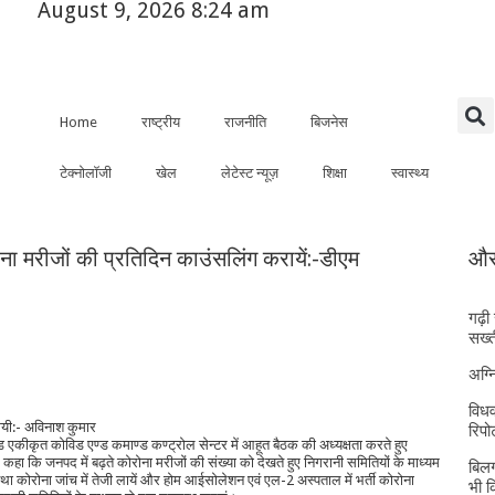
August 9, 2026 8:24 am
Home
राष्ट्रीय
राजनीति
बिजनेस
टेक्नोलॉजी
खेल
लेटेस्ट न्यूज़
शिक्षा
स्वास्थ्य
ना मरीजों की प्रतिदिन काउंसलिंग करायें:-डीएम
और 
गढ़ी
सख्त
अग्
विधव
 गयी:- अविनाश कुमार
रिपोर
ेड एकीकृत कोविड एण्ड कमाण्ड कण्ट्रोल सेन्टर में आहूत बैठक की अध्यक्षता करते हुए
 कहा कि जनपद में बढ़ते कोरोना मरीजों की संख्या को देखते हुए निगरानी समितियों के माध्यम
बिलग
 तथा कोरोना जांच में तेजी लायें और होम आईसोलेशन एवं एल-2 अस्पताल में भर्ती कोरोना
भी 