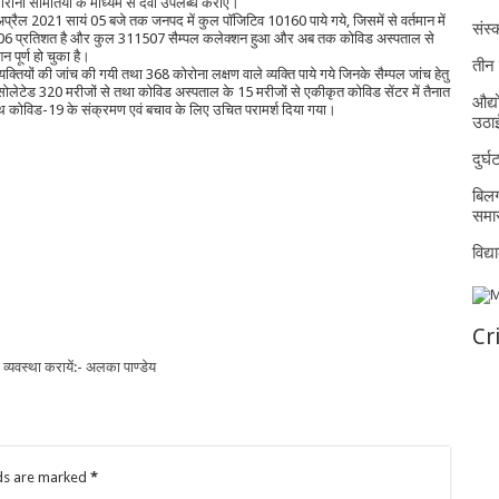
गरानी समितियों के माध्यम से दवा उपलब्ध कराएं।
्रैल 2021 सायं 05 बजे तक जनपद में कुल पॉजिटिव 10160 पाये गये, जिसमें से वर्तमान में
संस्क
 73.06 प्रतिशत है और कुल 311507 सैम्पल कलेक्शन हुआ और अब तक कोविड अस्पताल से
पूर्ण हो चुका है।
तीन 
्तियों की जांच की गयी तथा 368 कोरोना लक्षण वाले व्यक्ति पाये गये जिनके सैम्पल जांच हेतु
इसोलेटेड 320 मरीजों से तथा कोविड अस्पताल के 15 मरीजों से एकीकृत कोविड सेंटर में तैनात
औद्य
े साथ कोविड-19 के संक्रमण एवं बचाव के लिए उचित परामर्श दिया गया।
उठा
दुर्
बिलग
समार
विद्
Cr
्यवस्था करायें:- अलका पाण्डेय
lds are marked
*