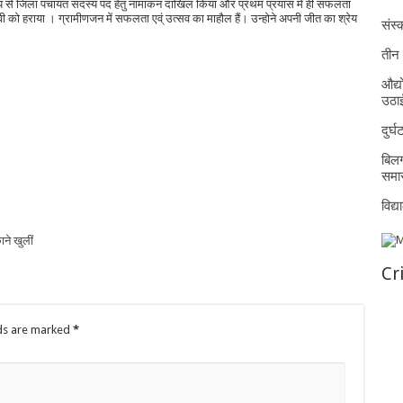
ीय से जिला पंचायत सदस्य पद हेतु नामांकन दाखिल किया और प्रथम प्रयास में ही सफलता
देवी को हराया । ग्रामीणजन में सफलता एव्ं उत्सव का माहौल हैं। उन्होने अपनी जीत का श्रेय
संस्क
तीन 
औद्य
उठा
दुर्
बिलग
समार
विद्
ाने खुलीं
Cr
lds are marked
*