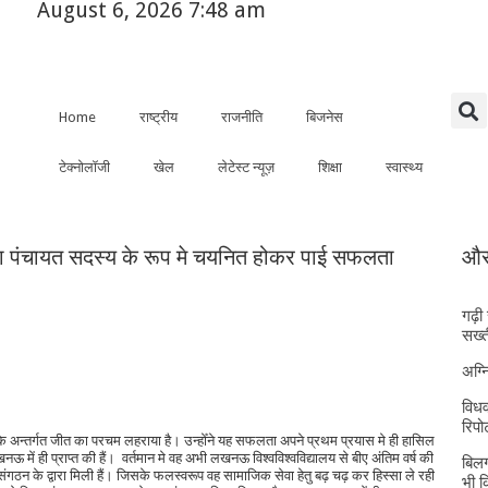
August 6, 2026 7:48 am
Home
राष्ट्रीय
राजनीति
बिजनेस
टेक्नोलॉजी
खेल
लेटेस्ट न्यूज़
शिक्षा
स्वास्थ्य
ला पंचायत सदस्य के रूप मे चयनित होकर पाई सफलता
और 
गढ़ी
सख्त
अग्
विधव
रिपोर
अन्तर्गत जीत का परचम लहराया है। उन्होँने यह सफलता अपने प्रथम प्रयास मे ही हासिल
ऊ में ही प्राप्त की हैं। वर्तमान मे वह अभी लखनऊ विश्वविश्वविद्यालय से बीए अंतिम वर्ष की
बिलग
 संगठन के द्वारा मिली हैं। जिसके फलस्वरूप वह सामाजिक सेवा हेतु बढ़ चढ़ कर हिस्सा ले रही
भी 