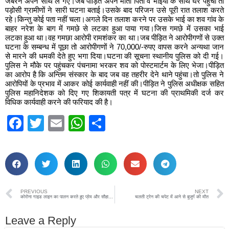
जबरन अपने साथ ले गए।जब पीड़ित अपने माता पिता व भाइयों के साथ घर पहुंचा तो
पड़ोसी ग्रामीणों ने सारी घटना बताई।उसके बाद परिजन उसे पूरी रात तलाश करते
रहे।किन्तु कोई पता नहीं चला।अगले दिन तलाश करने पर उसके भाई का शव गांव के
बाहर नरेश के बाग में गमछे से लटका हुआ पाया गया।जिस गमछे में उसका भाई
लटका हुआ था।वह गमछा आरोपी रामशंकर का था।जब पीड़ित ने आरोपीगणों से उक्त
घटना के सम्बन्ध में पूछा तो आरोपीगणों ने 70,000/-रुपए वापस करने अन्यथा जान
से मारने की धमकी देते हुए भगा दिया।घटना की सूचना स्थानीय पुलिस को दी गई।
पुलिस ने मौके पर पहुंचकर पंचनामा भरकर शव को पोस्टमार्टम के लिए भेजा।पीड़ित
का आरोप है कि अन्तिम संस्कार के बाद जब वह तहरीर देने थाने पहुंचा।तो पुलिस ने
आरोपियों के प्रभाव में आकर कोई कार्यवाही नहीं की।पीड़ित ने पुलिस अधीक्षक सहित
पुलिस महानिदेशक को दिए गए शिकायती पत्र में घटना की प्राथमिकी दर्ज कर
विधिक कार्यवाही करने की फरियाद की है।
Facebook
Twitter
Email
WhatsApp
Share
PREVIOUS
NEXT
कोरोना गाइड लाइन का पालन करते हुए प्रेम और सौहार्द के साथ मनाएं त्यौहार-एस डी एम सदर
चलती ट्रेन की चपेट में आने से बुजुर्ग की मौत
Leave a Reply