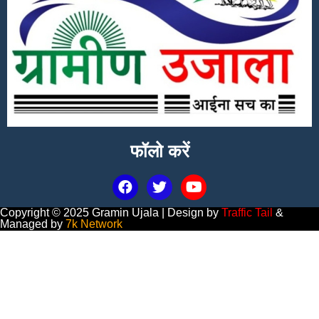
फॉलो करें
Copyright © 2025 Gramin Ujala | Design by
Traffic Tail
&
Managed by
7k Network