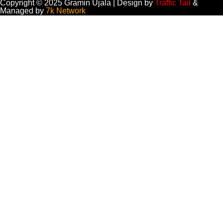
Copyright © 2025 Gramin Ujala | Design by
Traffic Tail
&
Managed by
7k Network