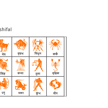
shifal