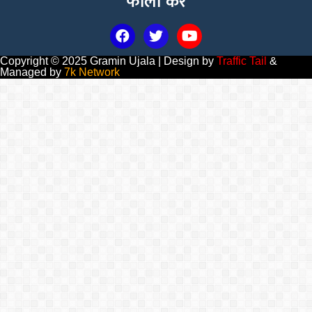
फॉलो करें
Copyright © 2025 Gramin Ujala | Design by
Traffic Tail
&
Managed by
7k Network