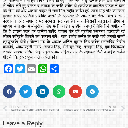
14 गोलियों से वे राष्ट्र रक्षा में शहीद हो गए। कहा नयी पीढ़ी उनके त्याग और बलिदान
से सीख लेते हुए राष्ट्र व समाज के प्रति सचेत हो।संयोजक कमलेश पाठक ने कहा
कि सेना की ओर अशोक चक्र से सम्मानित शहीद कर्नल हर्ष उदय सिंह गौर की जिला
मुख्यालय पर प्रतिमा स्थापित कराने के प्रस्ताव के आधार पर चेतना मंच शासन-
प्रशासन स्तर लगातार पर प्रयास कर रहा है। कहा जिसकी पत्रावली डीएम के
माध्यम से शासन में मंजूरी के लिए भेजी जा है। उन्होंने जनप्रतिनिधियों से अपील की
कि वे शासन स्तर पर लम्बित शहीद कर्नल गौर की प्रतिमा स्थापना पत्रावली को
शीघ्र स्वीकृति दिलाने का प्रयास करें। कहा शहीद कर्नल के प्रति यही उनकी सच्ची
श्रद्धांजलि होगी। चेतना मंच के अध्यक्ष अनिल कुमार सिंह सहित महासचिव गिरीश
बाजपेई, अवधविहारी मिश्र, संजय सिंह, शैलेन्द्र सिंह, प्रद्युम्न सिंह, युवा जिलाध्यक्ष
विकास पाठक, सचिन सिंह, राहुल पांडेय सहित संस्था के पदाधिकारियों ने शहीद कर्नल
गौर के चित्र पर पुष्पांजलि अर्पित की।
Facebook
Twitter
Email
WhatsApp
Share
PREVIOUS
NEXT
किसानों के खेत से जबरन 3 मीटर सड़क निकाल रहा लोक निर्माण विभाग
कायाकल्प केन्द्र में नव दंपतियों के अच्छे स्वास्थ्य के लिए एक विशेष अभियान
Leave a Reply