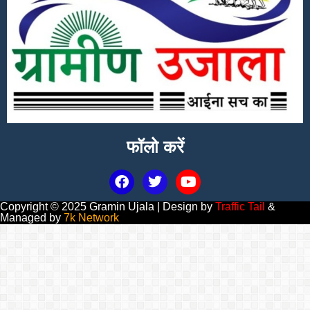
फॉलो करें
Copyright © 2025 Gramin Ujala | Design by
Traffic Tail
&
Managed by
7k Network