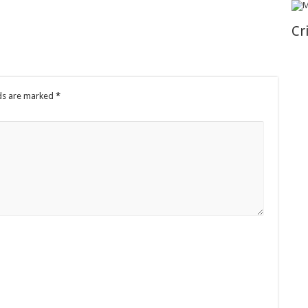
Cr
lds are marked
*