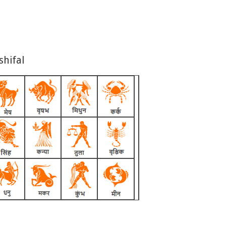
shifal