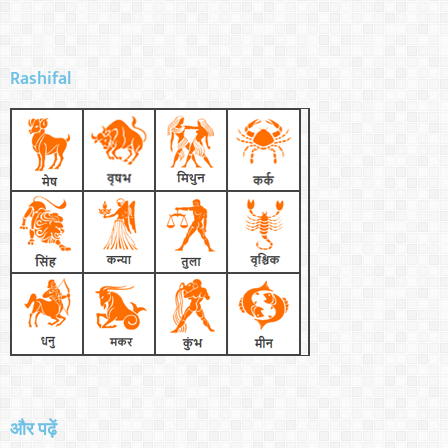
Rashifal
और पढ़ें