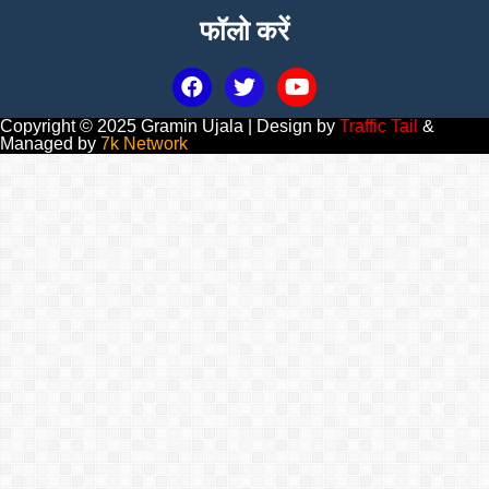
फॉलो करें
Copyright © 2025 Gramin Ujala | Design by
Traffic Tail
&
Managed by
7k Network