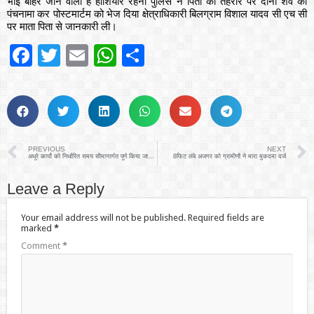
भाई बाहर जाने वाला है होशियार रहना पुलिस ने पिता की तहरीर पर दोनों शव का
पंचनामा कर पोस्टमार्टम को भेज दिया क्षेत्राधिकारी बिलग्राम विशाल यादव सी एच सी
पर माता पिता से जानकारी ली।
Facebook
Twitter
Email
WhatsApp
Share
PREVIOUS
NEXT
अधूरे कार्यो को निर्धारित समय सीमान्तर्गत पूर्ण किया जायेः-अविनाश कुमार
8फिट लंबे अजगर को ग्रामीणों ने मारा मुकदमा दर्ज
Leave a Reply
Your email address will not be published.
Required fields are
marked
*
Comment
*