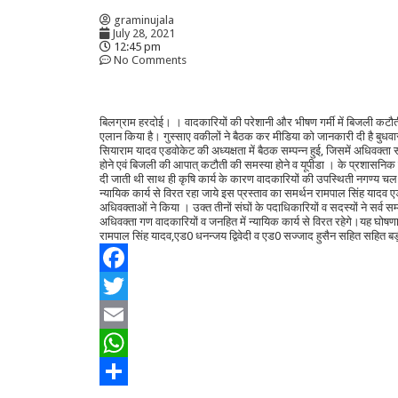
graminujala
July 28, 2021
12:45 pm
No Comments
बिलग्राम हरदोई। । वादकारियों की परेशानी और भीषण गर्मी में बिजली कटौती
एलान किया है। गुस्साए वकीलों ने बैठक कर मीडिया को जानकारी दी है बुधवा
सियाराम यादव एडवोकेट की अध्यक्षता में बैठक सम्पन्न हुई, जिसमें अधिवक्ता 
होने एवं बिजली की आपात् कटौती की समस्या होने व यूपीडा । के प्रशासनिक कार
दी जाती थी साथ ही कृषि कार्य के कारण वादकारियों की उपस्थिती नगण्य च
न्यायिक कार्य से विरत रहा जाये इस प्रस्ताव का समर्थन रामपाल सिंह याद
अधिवक्ताओं ने किया । उक्त तीनों संघों के पदाधिकारियों व सदस्यों ने सर्
अधिवक्ता गण वादकारियों व जनहित में न्यायिक कार्य से विरत रहेगे।यह घो
रामपाल सिंह यादव,एड0 धनन्जय द्विवेदी व एड0 सज्जाद हुसैन सहित सहित बड़
Facebook
Twitter
Email
WhatsApp