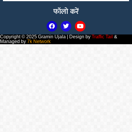
फॉलो करें
Copyright © 2025 Gramin Ujala | Design by
Traffic Tail
&
Managed by
7k Network