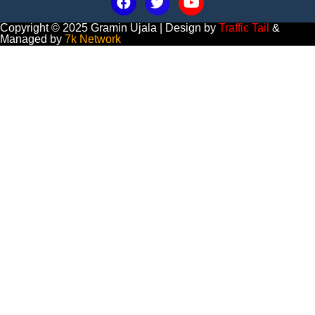
Copyright © 2025 Gramin Ujala | Design by
Traffic Tail
&
Managed by
7k Network