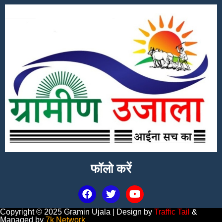
फॉलो करें
Copyright © 2025 Gramin Ujala | Design by
Traffic Tail
&
Managed by
7k Network