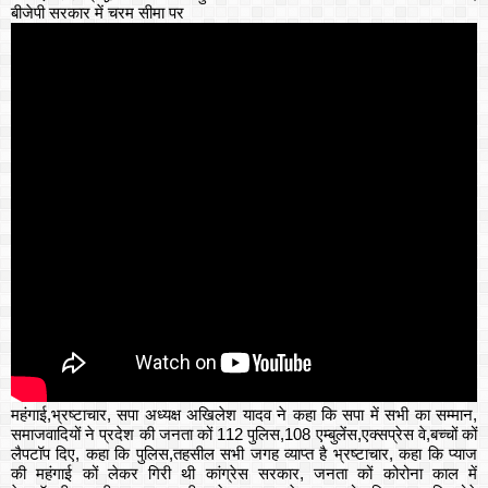
बीजेपी सरकार में चरम सीमा पर
महंगाई,भ्रष्टाचार, सपा अध्यक्ष अखिलेश यादव ने कहा कि सपा में सभी का सम्मान,
समाजवादियों ने प्रदेश की जनता कों 112 पुलिस,108 एम्बुलेंस,एक्सप्रेस वे,बच्चों कों
लैपटॉप दिए, कहा कि पुलिस,तहसील सभी जगह व्याप्त है भ्रष्टाचार, कहा कि प्याज
की महंगाई कों लेकर गिरी थी कांग्रेस सरकार, जनता कों कोरोना काल में