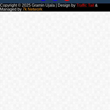
Copyright © 2025 Gramin Ujala | Design by
Traffic Tail
&
Managed by
7k Network