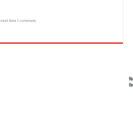
e next time I comment.
बि
कि