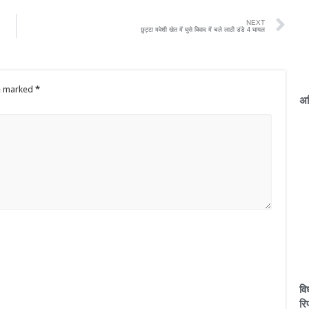
NEXT
छुट्टा मवेशी खेत में घुसे विवाद में चले लाठी डंडे 4 घायल
re marked
*
अग
वि
रिप