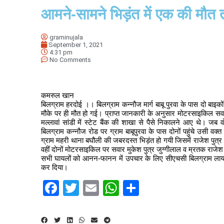
आमने-सामने भिड़ंत में एक की मौत
graminujala
September 1, 2021
4:31 pm
No Comments
कमरुल खान
बिलग्राम हरदोई ।। बिलग्राम कन्नौज मार्ग बाबू पुरवा के पास दो बाइ
मौके पर ही मौत हो गई। प्राप्त जानकारी के अनुसार मोटरसाइकिल सवार 
मल्लावां सांडी में स्टेट बैंक की शाखा से पैसे निकालने आए थे। जब 
बिलग्राम कन्नौज रोड पर ग्राम बाबूपुरवा के पास दोनों पहुंचे उसी वक्
ग्राम महरी थाना बघौली की जबरदस्त भिड़ंत हो गयी जिसमें राजेश पुत्र
वहीं दोनों मोटरसाइकिल पर सवार मुकेश पुत्र जुग्गीलाल व म्रतक राजेश क
सभी घायलों को आनन-फानन में उपचार के लिए सीएचसी बिलग्राम लाया ग
कर दिया।
Facebook
Twitter
Email
WhatsApp
Share