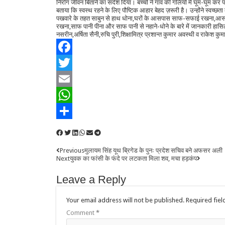
निरोग जीवन बिताने का संदेश दिया। बच्चों ने गांव की गलियों में घूम-घूम कर प
बताया कि स्वस्थ रहने के लिए पौष्टिक आहार बेहद ज़रूरी है। उन्होंने स्वच्छता 
पखवारे के तहत साबुन से हाथ धोना,घरों के आसपास साफ-सफाई रखना,आसपास ग
रखना,साफ पानी पीना और साफ पानी से नहाने-धोने के बारे में जानकारी ह
नसरीन,अर्षिता सैनी,रुचि पुरी,शिक्षामित्र प्रशान्त कुमार अवस्थी व राकेश क
Facebook
Twitter
Email
WhatsApp
Share
Previous
मुलायम सिंह यूथ ब्रिगेड के पुनः प्रदेश सचिव बने अफसर अली
Next
युवक का फांसी के फंदे पर लटकता मिला शव, मचा हड़कंप
Leave a Reply
Your email address will not be published.
Required fie
Comment
*