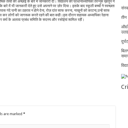
ोषक तत्वों की अच्छाई के बारे में जानकारी दी। विद्यालय की प्रधानाध्यापिका तरन्नुम ख़ातून ने
के बारे में भी जानकारी देते हुए उसे अपनाने पर ज़ोर दिया। इसके बाद स्कूली बच्चों ने स्वच्छता
संस्क
ंदे पानी का ठहराव न होने देना, रोज़ दांत साफ करना, नाखूनों को काटना,उन्हें साफ
ासिल कर लोगों को जागरूक करते रहने की बात कही।इस दौरान सहायक अध्यापिका रेहाना
तीन 
ुमार वर्मा के अलावा प्रबंध समिति के सदस्य और रसोईयां शामिल रहीं।
औद्य
उठा
दुर्
बिलग
समार
विद्
Cr
lds are marked
*