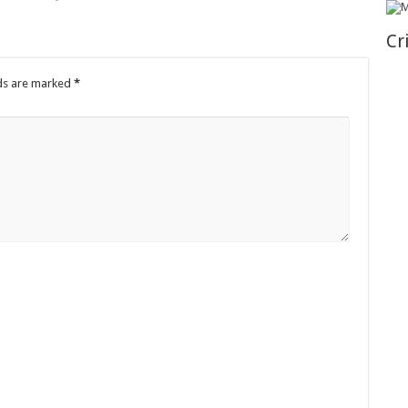
Cr
lds are marked
*