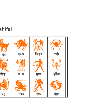
shifal