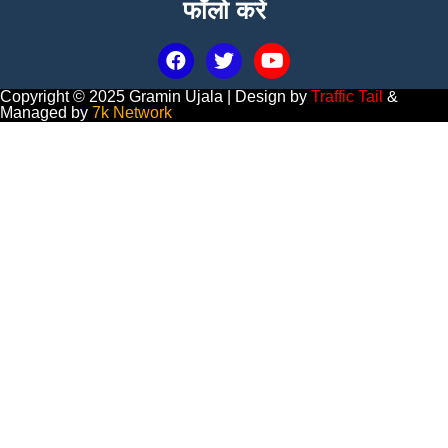
फॉलो करें
Copyright © 2025 Gramin Ujala | Design by
Traffic Tail
&
Managed by
7k Network