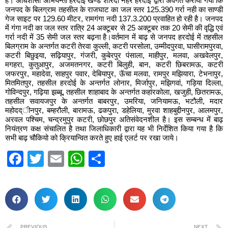
है। अधिशासी अभियन्ता हरदोई खण्ड शारदा नहर हरदोई द्वारा अवगत कराया गया कि
जनपद के बिलग्राम तहसील के राजघाट का जल स्तर 125.390 गर्रा नही का साण्डी
गेज साइट पर 129.60 मीटर, रामगंगा नदी 137.3.200 प्रवाहित हो रही है। जनपद
में गंगा नदी का जल स्तर रात्रि 24 अक्टूबर से 25 अक्टूबर तक 20 सेमी की वृद्धि एवं
गर्रा नदी में 35 सेमी जल स्तर बढ़ना है।वर्तमान में बाढ़ से जनपद हरदोई में तहसील
बिलग्राम के अन्तर्गत कटरी तेरवा कुल्ली, कटरी परसोला, उम्मीदपुरवा, घासीरामपुरवा,
कटरी बिछुइया, सढ़ियापुर, गंजरी, कुबेरपुर पंसाला, माहीपुर, मलवा, अखवेलपुर,
मगहरा, कुतुआपुर, अजमतनगर, कटरी बिलुही, बान, कटरी छिबरामऊ, कटरी
जफरपुर, महादेवा, साहपुर पवार, देबियापुर, ऊॅचा मलवा, रामपुर मझियारा, टेभनापुर,
मितमितपुर, तहसील हरदोई के अन्तर्गत लोनार, मिर्जापुर, मझिगवां, गड़िया दिल्ला,
गोविन्दपुर, गढ़िया झब्बू, तहसील शाहाबाद के अन्तर्गत कहांरकोला, खजुही, छितरामऊ,
तहसील सवायजपुर के अन्तर्गत बाबरपुर, उमरिया, जनियामऊ, भटौली, मदार
महोदद्ीनपुर, बम्हरौली, बारामऊ, ढकपुरा, डहेलिया, मुरवा शाहबुद्दीनपुर, आलमपुर,
अरवल पश्चिम, चन्द्रमुपुर कटरी, छोछपुर अतिसंवेदनशील है। इस सम्बन्ध में बाढ़
नियंत्रण कक्ष संचालित है तथा जिलाधिकारी द्वारा यह भी निर्देशित किया गया है कि
सभी बाढ़ चौकियो को क्रियान्वित करते हुए हाई एलर्ट पर रखा जाये।
Facebook
Twitter
Email
WhatsApp
Share
PREVIOUS
NEXT