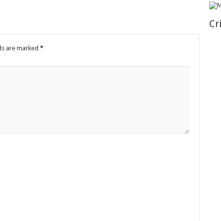
Cr
lds are marked
*