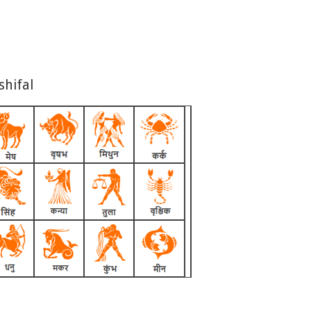
shifal