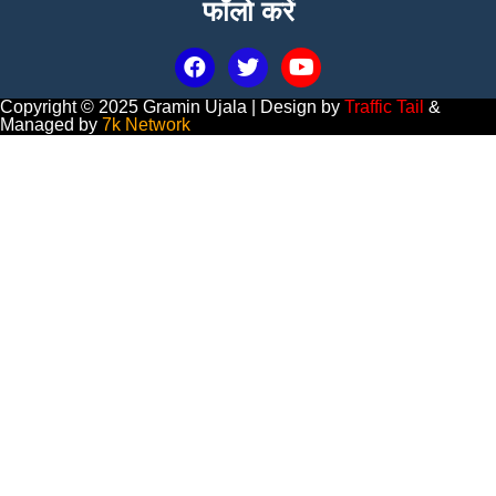
फॉलो करें
Copyright © 2025 Gramin Ujala | Design by
Traffic Tail
&
Managed by
7k Network