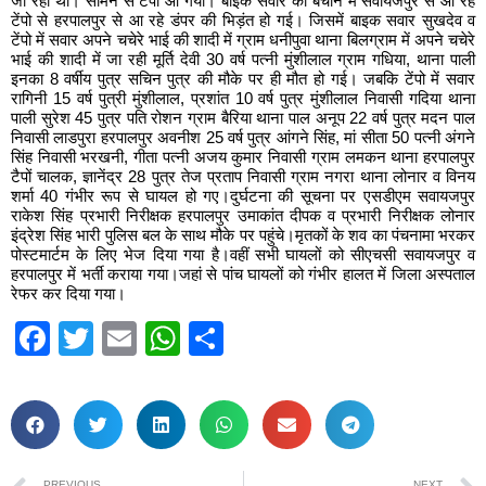
जा रहा था। सामने से टेंपो आ गया। बाइक सवार को बचाने में सवायजपुर से आ रहे
टेंपो से हरपालपुर से आ रहे डंपर की भिड़ंत हो गई। जिसमें बाइक सवार सुखदेव व
टेंपो में सवार अपने चचेरे भाई की शादी में ग्राम धनीपुवा थाना बिलग्राम में अपने चचेरे
भाई की शादी में जा रही मूर्ति देवी 30 वर्ष पत्नी मुंशीलाल ग्राम गधिया, थाना पाली
इनका 8 वर्षीय पुत्र सचिन पुत्र की मौके पर ही मौत हो गई। जबकि टेंपो में सवार
रागिनी 15 वर्ष पुत्री मुंशीलाल, प्रशांत 10 वर्ष पुत्र मुंशीलाल निवासी गदिया थाना
पाली सुरेश 45 पुत्र पति रोशन ग्राम बैरिया थाना पाल अनूप 22 वर्ष पुत्र मदन पाल
निवासी लाडपुरा हरपालपुर अवनीश 25 वर्ष पुत्र आंगने सिंह, मां सीता 50 पत्नी अंगने
सिंह निवासी भरखनी, गीता पत्नी अजय कुमार निवासी ग्राम लमकन थाना हरपालपुर
टैपों चालक, ज्ञानेंद्र 28 पुत्र तेज प्रताप निवासी ग्राम नगरा थाना लोनार व विनय
शर्मा 40 गंभीर रूप से घायल हो गए।दुर्घटना की सूचना पर एसडीएम सवायजपुर
राकेश सिंह प्रभारी निरीक्षक हरपालपुर उमाकांत दीपक व प्रभारी निरीक्षक लोनार
इंद्रेश सिंह भारी पुलिस बल के साथ मौके पर पहुंचे।मृतकों के शव का पंचनामा भरकर
पोस्टमार्टम के लिए भेज दिया गया है।वहीं सभी घायलों को सीएचसी सवायजपुर व
हरपालपुर में भर्ती कराया गया।जहां से पांच घायलों को गंभीर हालत में जिला अस्पताल
रेफर कर दिया गया।
Facebook
Twitter
Email
WhatsApp
Share
PREVIOUS
NEXT