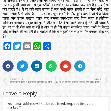
जा सकते हैं जिनपर एआरटीओ की शायद नजर नहीं पड़ती है। यदि कभी धोखे से
नजर पड़ भी जाये तो उसे एआरटीओ दयाशकंर नजरअंदाज कर देते हैं। अब ऐसा
क्यों करते हैं। ये तो वही जान सकते हैं जब कभी खबरें छपती हैं या फिर कोई बड़ा
हादसा होता है तो जांच के नाम पर लक्ष्य पूरा करने के लिए कुछ वाहनों को चेक किया
जाता और उनसे फाइन वसूल कर मामला रफा-दफा कर दिया जाता है।लेकिन
अभियान चलाकर पंद्रह वर्ष पुराने डीजल गाड़ियों पर कोई कार्रवाई नहीं की जाती है
इन पर न तो रोक लग पा रही है और न ही ऐसे वाहन संचालित करने वालों के विरुद्ध
कोई कार्रवाई की जा रही है। नतीजा है कि ये सड़कों पर साक्षात मौत बनकर दौड़ रहे
हैं।
Facebook
Twitter
Email
WhatsApp
Share
PREVIOUS
NEXT
थाना कछौना पुलिस ने दो इनामिया अभियुक्तों को किया गिरफ्तार
17 मई को अभियान चलाकर नाली के ऊपर अवैध कब्जों को नियमानुसार हटवा दिया जायेगाः-उप जिलाधिकारी
Leave a Reply
Your email address will not be published.
Required fields are
marked
*