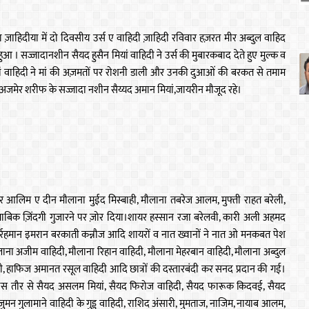
ज़ाहिदीया में दो दिवसीय उर्स ए वाहिदी ज़ाहिदी रविवार हज़रत मीर अब्दुल वाहिद
आ । सज्जादानशीन सैयद हुसैन मियां वाहिदी ने उर्स की मुबारकबाद देते हुए मुल्क व
 वाहिदी ने मां की अज़मतों पर रोशनी डाली और उनकी दुआओं की बरकत से तमाम
अजमेर शरीफ के सज्जादा नशीन सैय्यद अमान मियां,जायरीन मौजूद रहे।
मशहूर आलिम ए दीन मौलाना मुईद मिस्बाही, मौलाना तबरेज आलम, मुफ्ती राहत बरेली,
ताबिक ज़िंदगी गुजारने पर ज़ोर दिया।शायर हस्सान रजा बरेलवी, कारी अली अहमद
ुर्रहमान इमरान बरकाती कन्नौज आदि शायरों व नात ख्वानों ने नात ओ मनकबत पेश
ौलाना अजीम वाहिदी, मौलाना रिहान वाहिदी, मौलाना मेहरबान वाहिदी, मौलाना अब्दुल
ी, हाफिज अमानत रसूल वाहिदी आदि छात्रों की दस्तारबंदी कर सनद प्रदान की गई।
खास तौर से सैयद असलम मियां, सैयद फिरोज वाहिदी, सैयद फारूक किदवई, सैयद
 गुलामाने वाहिदी के गुड्डू वाहिदी, राशिद अंसारी, मुमताज, नाजिम, नायाब आलम,