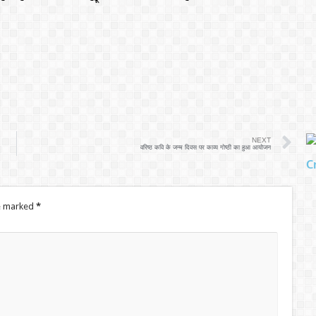
NEXT
वरिष्ठ कवि के जन्म दिवस पर काव्य गोष्ठी का हुआ आयोजन
C
re marked
*