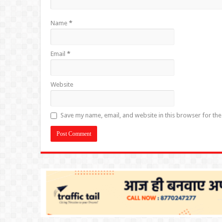
Name
*
Email
*
Website
Save my name, email, and website in this browser for th