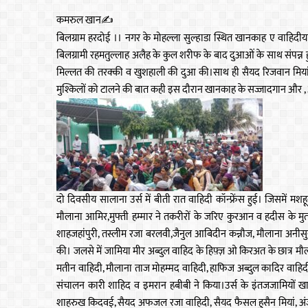
कमरुल खान✍️
बिलग्राम हरदोई ।। नगर के मोहल्ला सुल्हाडा स्थित खानकाह ए वाहिदीया 
बिलग्रामी रहमतुल्लाह अलैह के कुल शरीफ के बाद दुआओं के साथ संपन्न हु
मिल्लत की तरक्की व खुशहाली की दुआ की।साथ ही सैयद रिजवान मियां
मुश्किलों को टालने की बात कही इस दौरान खानकाह के सज्जादगान और , 
दो दिवसीय सालाना उर्स में बीती रात वाहिदी कॉन्फ्रेंस हुई। जिसमें 
मौलाना आमिर,मुफ्ती हम्मार ने तकरीरों के जरिए कुरआन व हदीस के मु
शाहजहांपुरी, तस्लीम रजा बरलवी,जैनुल आबिदीन कन्नौज, मौलाना अनीस
की। जलसे में जामिया मीर अब्दुल वाहिद के हिफ़्ज़ ओ किरअत के छात्र म
मतीन वाहिदी, मौलाना ताज मोहम्मद वाहिदी, हाफिज अब्दुल कादिर वाहिद
संचालन कारी शाहिद व इमरान हबीबी ने किया।उर्स के इंतजजामियों 
शाहरुख किदवई, सैयद अफजल रजा वाहिदी, सैयद फैसल हुसैन मियां, अंजुमन