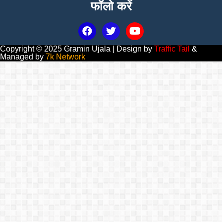
फॉलो करें
Copyright © 2025 Gramin Ujala | Design by
Traffic Tail
&
Managed by
7k Network