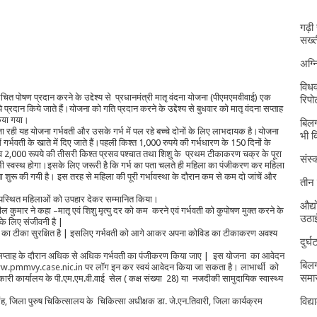
गढ़ी
सख्त
अग्
विधव
ित पोषण प्रदान करने के उद्देश्य से प्रधानमंत्री मातृ वंदना योजना (पीएमएमवीवाई) एक
रिपोर
्रदान किये जाते हैं।योजना को गति प्रदान करने के उद्देश्य से बुधवार को मातृ वंदना सप्ताह
किया गया।
बिलग
 जा रही यह योजना गर्भवती और उसके गर्भ में पल रहे बच्चे दोनों के लिए लाभदायक है।योजना
भी 
ं गर्भवती के खाते में दिए जाते हैं।पहली किश्त 1,000 रुपये की गर्भधारण के 150 दिनों के
र व 2,000 रूपये की तीसरी किश्त प्रसव पश्चात तथा शिशु के प्रथम टीकाकरण चक्र के पूरा
संस्क
च्चा भी स्वस्थ होगा।इसके लिए जरूरी है कि गर्भ का पता चलते ही महिला का पंजीकरण कर महिला
ा शुरू की गयी है। इस तरह से महिला की पूरी गर्भावस्था के दौरान कम से कम दो जांचें और
तीन 
ें उपस्थित महिलाओं को उपहार देकर सम्मानित किया।
औद्य
कुमार ने कहा –मातृ एवं शिशु मृत्यु दर को कम करने एवं गर्भवती को कुपोषण मुक्त करने के
उठा
के लिए संजीवनी है |
विड का टीका सुरक्षित है | इसलिए गर्भवती को आगे आकर अपना कोविड का टीकाकरण अवश्य
दुर्
स सप्ताह के दौरान अधिक से अधिक गर्भवती का पंजीकरण किया जाए | इस योजना का आवेदन
बिलग
w.pmmvy.case.nic.in
पर लॉग इन कर स्वयं आवेदन किया जा सकता है। लाभार्थी को
समार
ारी कार्यालय के पी.एम.एम.वी.वाई सेल ( कक्ष संख्या 28) या नजदीकी सामुदायिक स्वास्थ्य
विद्
ह, जिला पुरुष चिकित्सालय के चिकित्सा अधीक्षक डा. जे.एन.तिवारी, जिला कार्यक्रम