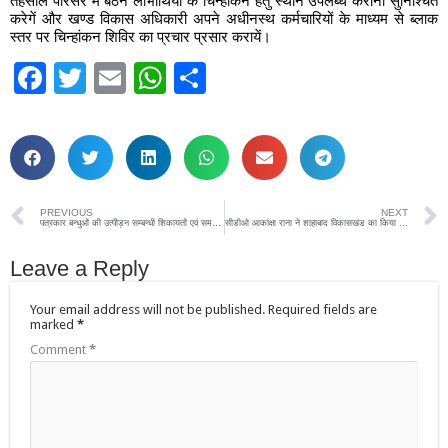
तहसील परिसर में बैठने लाभार्थियों के चिन्हांकन हेतु स्थान उपलब्ध कराना सुनिश्चित
करेगें और खण्ड विकास अधिकारी अपने अधीनस्थ कर्मचारियों के माध्यम से ब्लाक
स्तर पर चिन्हांकन शिविर का प्रचार प्रसार करायें।
Facebook
Twitter
Email
WhatsApp
Share
PREVIOUS
NEXT
पत्रकार बन्धुओं की उत्पीड़न सम्बन्धी शिकायतों एवं समस्याओं का निस्तारण त्वरित गति से कराया जायेगा:- जिलाधिकारी
सीडीओ आकांक्षा राना ने शाहाबाद विकासखंड का किया निरीक्षण
Leave a Reply
Your email address will not be published.
Required fields are
marked
*
Comment
*