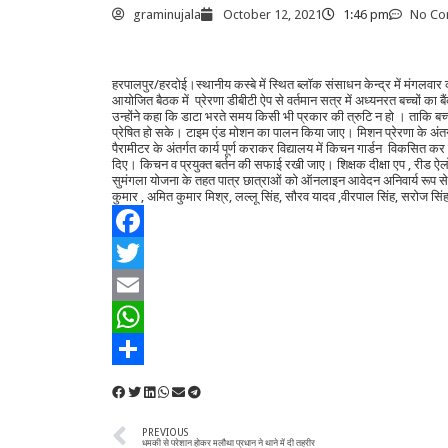
graminujala
October 12, 2021
1:46 pm
No Co
हरपालपुर/हरदोई।स्थानीय कस्बे में स्थित ब्लॉक संसाधन केन्द्र में मंगलवार
आयोजित बैठक में प्रेरणा डीबीटी ऐप से वर्तमान सत्र में अध्यनरत बच्चों का बै
उन्होंने कहा कि डाटा भरते समय किसी भी प्रकार की त्रुटि न हो । ताकि 
प्रेषित हो सके। टाइम एंड मोशन का पालन किया जाए। मिशन प्रेरणा के अंतर्गत छ
पैरामीटर के अंतर्गत कार्य पूर्ण कराकर विद्यालय में किचन गार्डन विकसित कर 
दिए। किचन व प्रयुक्त बर्तन की सफाई रखी जाए। शिक्षक दीक्षा एप , रीड ऐलोंग 
सुमंगला योजना के तहत पात्र छात्राओं को ऑनलाइन आवेदन अनिवार्य रूप से कर
कुमार , अमित कुमार मिश्र, लल्लू सिंह, सौरव यादव ,वीरपाल सिंह, सरोज सिंह,
Facebook
Twitter
Email
WhatsApp
Share
PREVIOUS
धमकी से परेशान होकर मलौथा प्रधान ने थाने में दी तहरीर