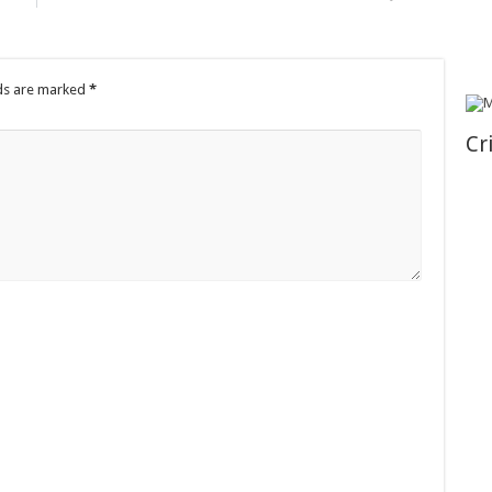
lds are marked
*
Cr