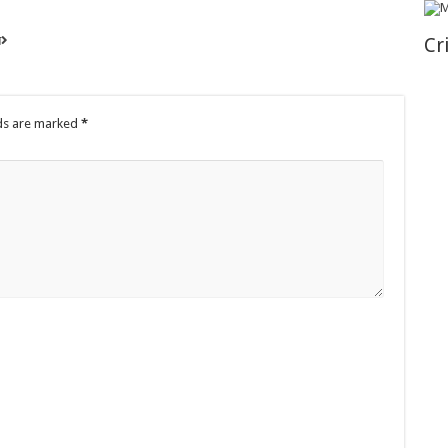
न
Cr
lds are marked
*