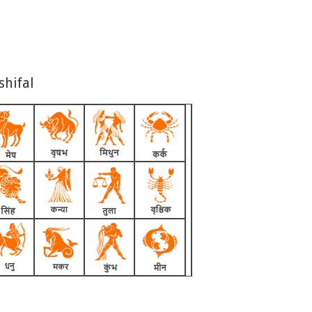
shifal