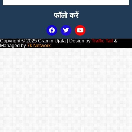
फॉलो करें
Copyright © 2025 Gramin Ujala | Design by
Traffic Tail
&
Managed by
7k Network