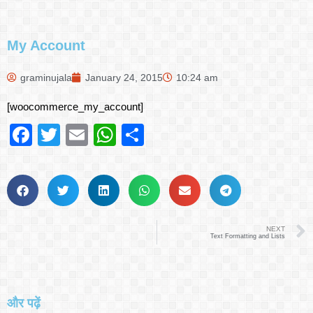
My Account
graminujala
January 24, 2015
10:24 am
[woocommerce_my_account]
Facebook
Twitter
Email
WhatsApp
Share
NEXT
Text Formatting and Lists
और पढ़ें