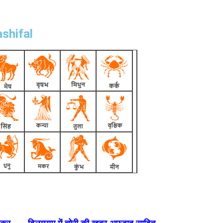
shifal