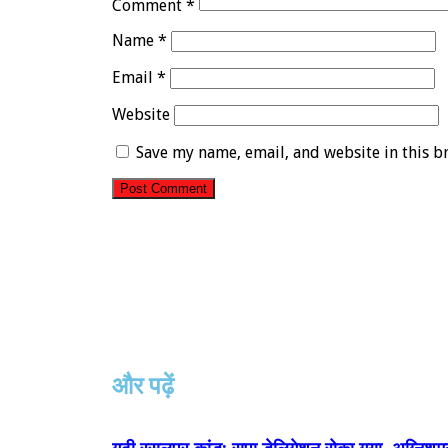
Comment
*
Name
*
Email
*
Website
Save my name, email, and website in this b
और पढ़ें