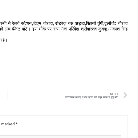
ी ने रेलवे स्टेशन,डीएम चौराहा, रोडवेज़ बस अड्डा,पिहानी चुंगी,दुलीचंद चौराहा
ो लंच पैकेट बांटे। इस मौके पर सपा नेता परिवेश श्रीवास्तव कुक्कू,आकाश सिंह
 रहे।
NEXT
पारिवारिक कलह से तंग युवक की जहर खाने से हुई मौत
re marked
*