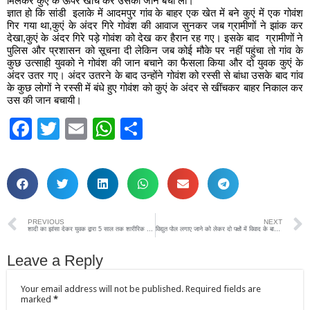
मिलकर कुएं के ऊपर खींच कर उसकी जान बचा ली।
ज्ञात हो कि सांडी इलाके में आदमपुर गांव के बाहर एक खेत में बने कुएं में एक गोवंश
गिर गया था,कुएं के अंदर गिरे गोवंश की आवाज सुनकर जब ग्रामीणों ने झांक कर
देखा,कुएं के अंदर गिरे पड़े गोवंश को देख कर हैरान रह गए। इसके बाद ग्रामीणों ने
पुलिस और प्रशासन को सूचना दी लेकिन जब कोई मौके पर नहीं पहुंचा तो गांव के
कुछ उत्साही युवको ने गोवंश की जान बचाने का फैसला किया और दो युवक कुएं के
अंदर उतर गए। अंदर उतरने के बाद उन्होंने गोवंश को रस्सी से बांधा उसके बाद गांव
के कुछ लोगों ने रस्सी में बंधे हुए गोवंश को कुएं के अंदर से खींचकर बाहर निकाल कर
उस की जान बचायी।
Facebook
Twitter
Email
WhatsApp
Share
PREVIOUS
NEXT
शादी का झांसा देकर युवक द्वारा 5 साल तक शारीरिक शोषण करने पर महिला ने थाने में दी तहरीर
विद्युत पोल लगाए जाने को लेकर दो पक्षों में विवाद के बाद जमकर चले ईंट पत्थर,6 लोग हुए घायल
Leave a Reply
Your email address will not be published.
Required fields are
marked
*